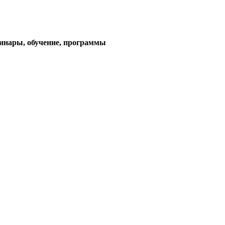
тема)
минары, обучение, программы