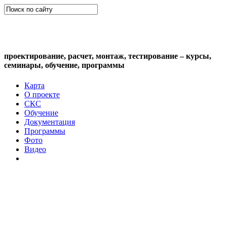
СКС (структурированная кабельная
система)
проектирование, расчет, монтаж, тестирование – курсы,
семинары, обучение, программы
Карта
О проекте
СКС
Обучение
Документация
Программы
Фото
Видео