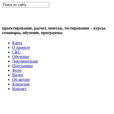
СКС (структурированная кабельная
система)
проектирование, расчет, монтаж, тестирование – курсы,
семинары, обучение, программы
Карта
О проекте
СКС
Обучение
Документация
Программы
Фото
Видео
Об авторе
Клиентам
Контакт