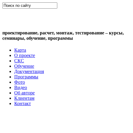
СКС (структурированная кабельная
система)
проектирование, расчет, монтаж, тестирование – курсы,
семинары, обучение, программы
Карта
О проекте
СКС
Обучение
Документация
Программы
Фото
Видео
Об авторе
Клиентам
Контакт