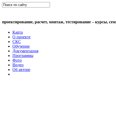
СКС (структурированная кабельная сис
проектирование, расчет, монтаж, тестирование – курсы, се
Карта
О проекте
СКС
Обучение
Документация
Программы
Фото
Видео
Об авторе