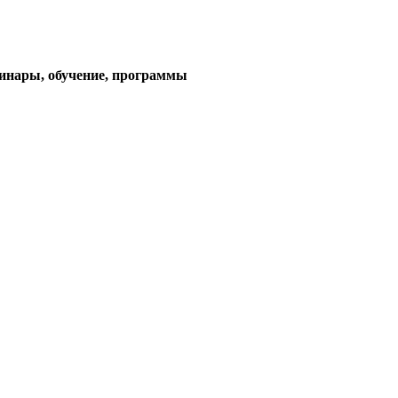
тема)
минары, обучение, программы