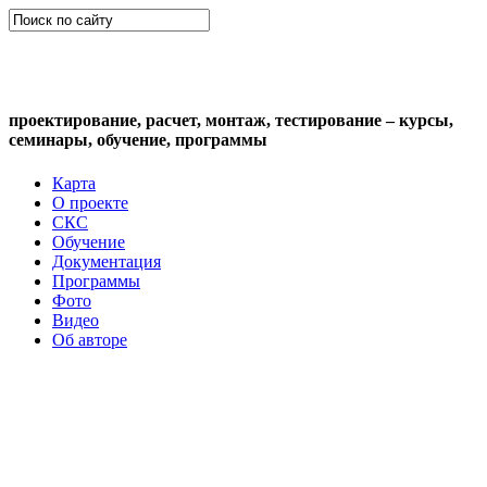
СКС (структурированная кабельная
система)
проектирование, расчет, монтаж, тестирование – курсы,
семинары, обучение, программы
Карта
О проекте
СКС
Обучение
Документация
Программы
Фото
Видео
Об авторе