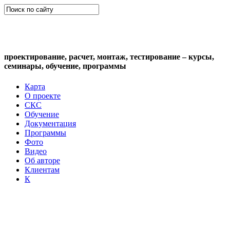
СКС (структурированная кабельная
система)
проектирование, расчет, монтаж, тестирование – курсы,
семинары, обучение, программы
Карта
О проекте
СКС
Обучение
Документация
Программы
Фото
Видео
Об авторе
Клиентам
К