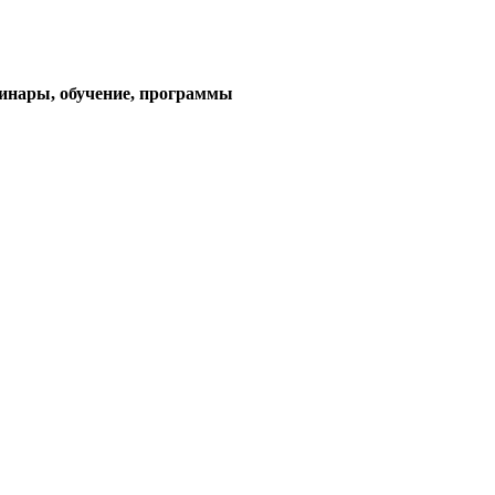
тема)
минары, обучение, программы