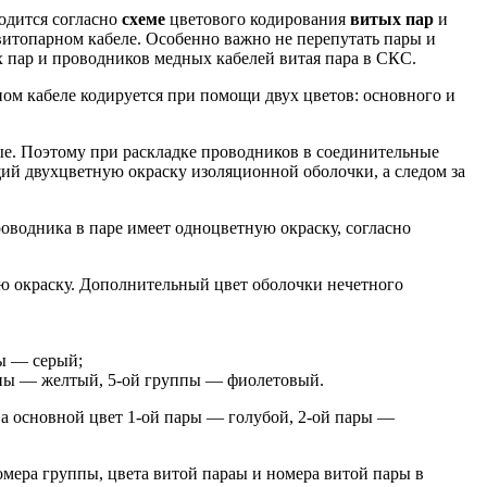
одится согласно
схеме
цветового кодирования
витых пар
и
итопарном кабеле. Особенно важно не перепутать пары и
х пар и проводников медных кабелей витая пара в СКС.
ном кабеле кодируется при помощи двух цветов: основного и
е. Поэтому при раскладке проводников в соединительные
ий двухцветную окраску изоляционной оболочки, а следом за
роводника в паре имеет одноцветную окраску, согласно
ю окраску. Дополнительный цвет оболочки нечетного
ры — серый;
ппы — желтый, 5-ой группы — фиолетовый.
, а основной цвет 1-ой пары — голубой, 2-ой пары —
мера группы, цвета витой параы и номера витой пары в