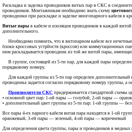
Раскладка и заделка проводников витых пар в СКС в соединит
проводников. Монтажникам необходимо знать схему
цветовог
проводники при раскладке и заделке многопарного кабеля в кр
Витые пары
в кабеле и изоляция проводников в каждой витой
дополнительного.
Необходимо помнить, что в витопарном кабеле все нечетные 
блоки кроссовых устрйоств (кроссов) или коммутационных пан
ним раскладывается проводник из той же витой пары, имеющ
В группе, состоящей из 5-ти пар, для каждой пары определен 
порядковому номеру.
Для каждой группы из 5-ти пар определен дополнительный цв
проводника задается согласно порядковому номеру группы, а о
Производители СКС
придерживается стандартной схемы цв
• основной цвет пар: 1-ой пары — голубой, 2-ой пары — оран
• дополнительный цвет группы из 5-ти пар: 1-ой группы — б
Все пары 4-ех парного кабеля витая пара находятся в 1-ой гру
оранжевый, 3-ей пары — зеленый, 4-ой пары — коричневый
Для определения цвета группы, пары и проводников в медных 