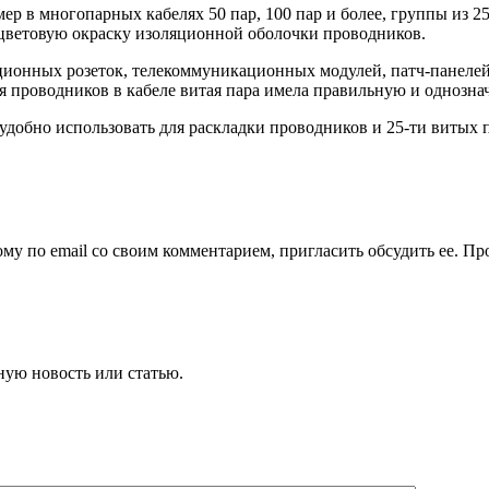
р в многопарных кабелях 50 пар, 100 пар и более, группы из 
цветовую окраску изоляционной оболочки проводников.
ионных розеток, телекоммуникационных модулей, патч-панелей
я проводников в кабеле витая пара имела правильную и однозна
удобно использовать для раскладки проводников и 25-ти витых 
му по email со своим комментарием, пригласить обсудить ее. Пр
ную новость или статью.