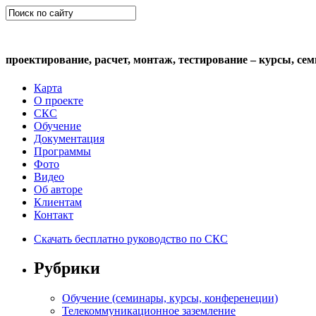
СКС (структурированная кабельная сис
проектирование, расчет, монтаж, тестирование – курсы, се
Карта
О проекте
СКС
Обучение
Документация
Программы
Фото
Видео
Об авторе
Клиентам
Контакт
Скачать бесплатно руководство по СКС
Рубрики
Обучение (семинары, курсы, конференеции)
Телекоммуникационное заземление