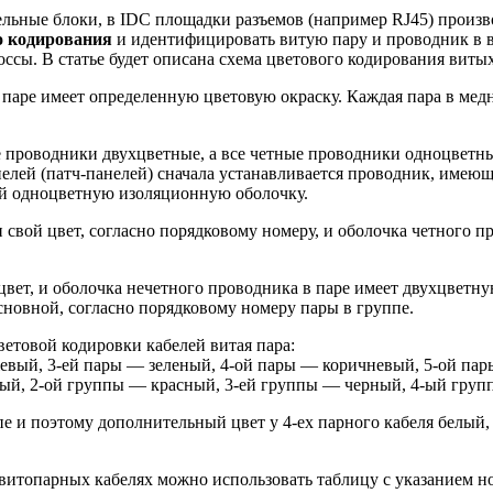
ельные блоки, в IDC площадки разъемов (например RJ45) произв
о кодирования
и идентифицировать витую пару и проводник в в
оссы. В статье будет описана схема цветового кодирования виты
 паре имеет определенную цветовую окраску. Каждая пара в мед
проводники двухцветные, а все четные проводники одноцветны
елей (патч-панелей) сначала устанавливается проводник, имеющ
ий одноцветную изоляционную оболочку.
свой цвет, согласно порядковому номеру, и оболочка четного п
ет, и оболочка нечетного проводника в паре имеет двухцветну
сновной, согласно порядковому номеру пары в группе.
етовой кодировки кабелей витая пара:
жевый, 3-ей пары — зеленый, 4-ой пары — коричневый, 5-ой па
елый, 2-ой группы — красный, 3-ей группы — черный, 4-ый гру
ппе и поэтому дополнительный цвет у 4-ех парного кабеля белый
витопарных кабелях можно использовать таблицу с указанием но