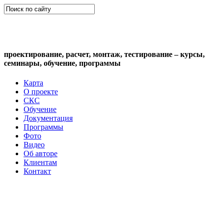
СКС (структурированная кабельная
система)
проектирование, расчет, монтаж, тестирование – курсы,
семинары, обучение, программы
Карта
О проекте
СКС
Обучение
Документация
Программы
Фото
Видео
Об авторе
Клиентам
Контакт