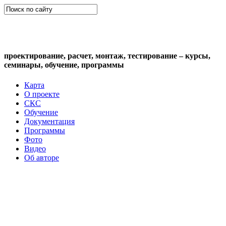
СКС (структурированная кабельная
система)
проектирование, расчет, монтаж, тестирование – курсы,
семинары, обучение, программы
Карта
О проекте
СКС
Обучение
Документация
Программы
Фото
Видео
Об авторе