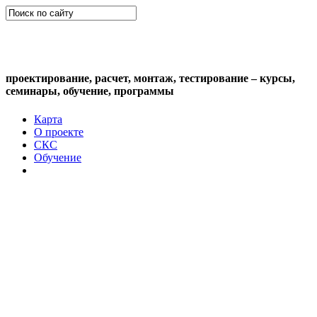
СКС (структурированная кабельная
система)
проектирование, расчет, монтаж, тестирование – курсы,
семинары, обучение, программы
Карта
О проекте
СКС
Обучение