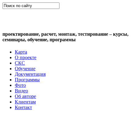
СКС (структурированная кабельная
система)
проектирование, расчет, монтаж, тестирование – курсы,
семинары, обучение, программы
Карта
О проекте
СКС
Обучение
Документация
Программы
Фото
Видео
Об авторе
Клиентам
Контакт