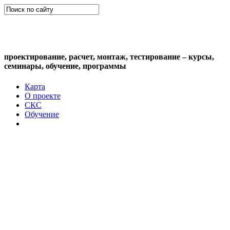
СКС (структурированная кабельная
система)
проектирование, расчет, монтаж, тестирование – курсы,
семинары, обучение, программы
Карта
О проекте
СКС
Обучение