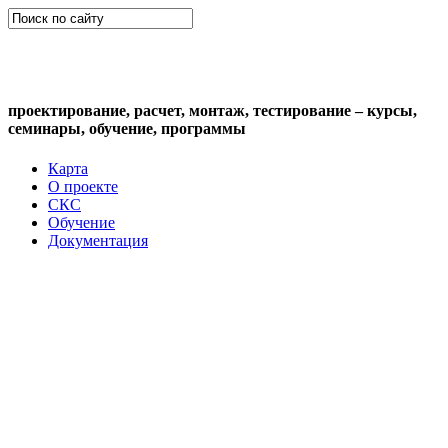
СКС (структурированная кабельная
система)
проектирование, расчет, монтаж, тестирование – курсы,
семинары, обучение, программы
Карта
О проекте
СКС
Обучение
Документация