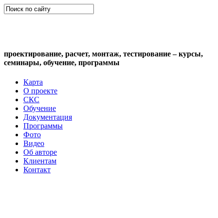
СКС (структурированная кабельная
система)
проектирование, расчет, монтаж, тестирование – курсы,
семинары, обучение, программы
Карта
О проекте
СКС
Обучение
Документация
Программы
Фото
Видео
Об авторе
Клиентам
Контакт