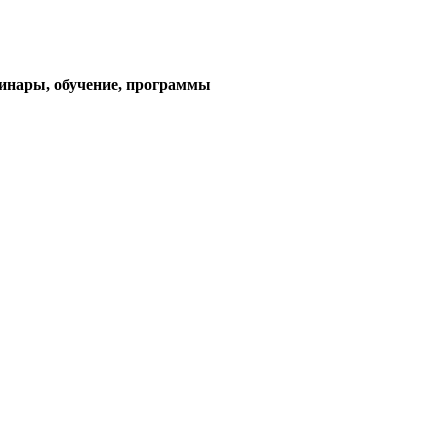
тема)
минары, обучение, программы