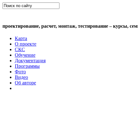
СКС (структурированная кабельная сис
проектирование, расчет, монтаж, тестирование – курсы, се
Карта
О проекте
СКС
Обучение
Документация
Программы
Фото
Видео
Об авторе