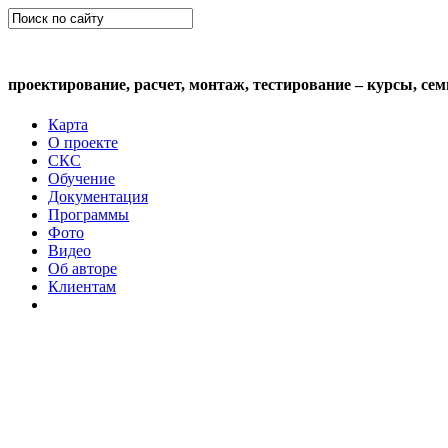
СКС (структурированная кабельная сис
проектирование, расчет, монтаж, тестирование – курсы, се
Карта
О проекте
СКС
Обучение
Документация
Программы
Фото
Видео
Об авторе
Клиентам