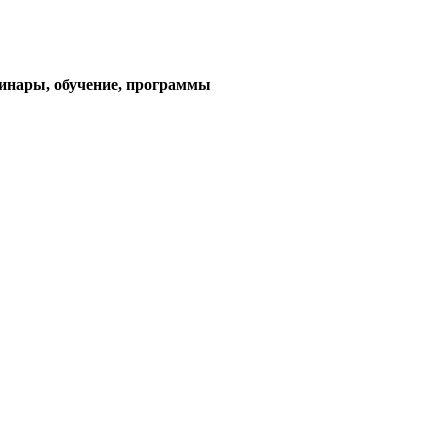
тема)
минары, обучение, программы